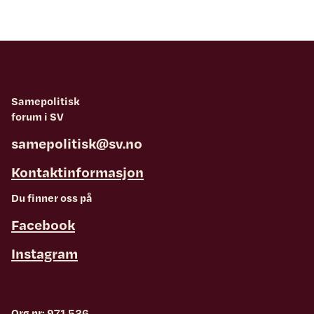
Samepolitisk
forum i SV
samepolitisk@sv.no
Kontaktinformasjon
Du finner oss på
Facebook
Instagram
Org nr: 971 526