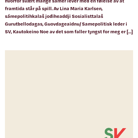
hvorfor svært mange samer lever med en følelse av at
framtida står på spill. Av Lina Maria Karlsen,
sámepolitihkalaš jođiheaddji Sosialisttalaš
Gurutbellodagas, Guovdageaidnu/ Samepolitisk leder i
SV, Kautokeino Noe av det som faller tyngst for meg er […]