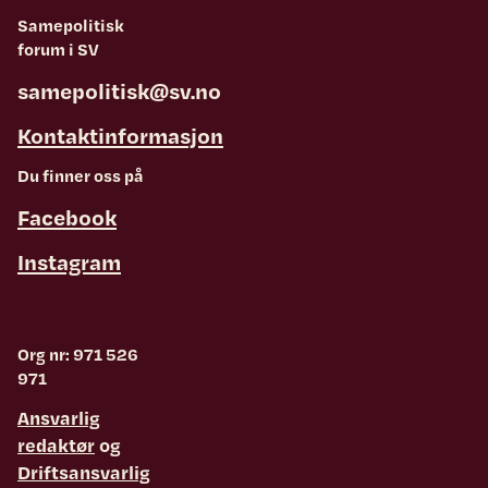
Samepolitisk
forum i SV
samepolitisk@sv.no
Kontaktinformasjon
Du finner oss på
Facebook
Instagram
Org nr: 971 526
971
Ansvarlig
redaktør
og
Driftsansvarlig