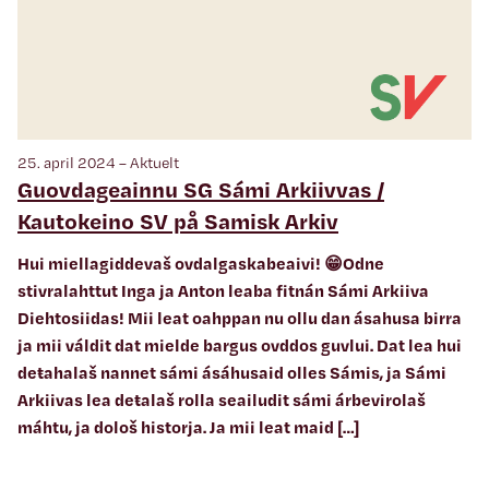
25. april 2024 – Aktuelt
Guovdageainnu SG Sámi Arkiivvas /
Kautokeino SV på Samisk Arkiv
Hui miellagiddevaš ovdalgaskabeaivi! 😁Odne
stivralahttut Inga ja Anton leaba fitnán Sámi Arkiiva
Diehtosiidas! Mii leat oahppan nu ollu dan ásahusa birra
ja mii váldit dat mielde bargus ovddos guvlui. Dat lea hui
deŧahalaš nannet sámi ásáhusaid olles Sámis, ja Sámi
Arkiivas lea deŧalaš rolla seailudit sámi árbevirolaš
máhtu, ja dološ historja. Ja mii leat maid […]