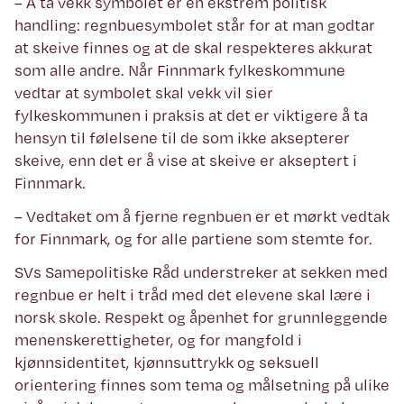
– Å ta vekk symbolet er en ekstrem politisk
handling: regnbuesymbolet står for at man godtar
at skeive finnes og at de skal respekteres akkurat
som alle andre. Når Finnmark fylkeskommune
vedtar at symbolet skal vekk vil sier
fylkeskommunen i praksis at det er viktigere å ta
hensyn til følelsene til de som ikke aksepterer
skeive, enn det er å vise at skeive er akseptert i
Finnmark.
– Vedtaket om å fjerne regnbuen er et mørkt vedtak
for Finnmark, og for alle partiene som stemte for.
SVs Samepolitiske Råd understreker at sekken med
regnbue er helt i tråd med det elevene skal lære i
norsk skole. Respekt og åpenhet for grunnleggende
menenskerettigheter, og for mangfold i
kjønnsidentitet, kjønnsuttrykk og seksuell
orientering finnes som tema og målsetning på ulike