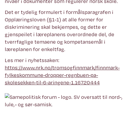
nivåer i dokumenter som regulerer norsk skole.
Det er tydelig formulert i formålsparagrafen i
Opplæringsloven (§1-1) at alle former for
diskriminering skal bekjempes, og dette er
gjenspeilet i læreplanens overordnede del, de
tverrfaglige temaene og kompetansemål i
læreplanen for enkeltfag.
Les mer i nyhetssaken:
https://www.nrk.no/tromsogfinnmark/finnmark-
fylkeskommune-dropper-regnbuen-pa-
skolesekken-til-6-aringene-1.16720444