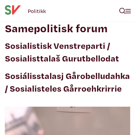
Politikk
Samepolitisk forum
Sosialistisk Venstreparti /
Sosialisttalaš Gurutbellodat
Sosiálisstalasj Gårobelludahka
/ Sosialisteles Gårroehkrirrie